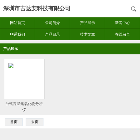
深圳市吉达安科技有限公司
网站首页
公司简介
产品展示
新闻中心
联系我们
产品目录
技术文章
在线留言
产品展示
台式高温氮氧化物分析
仪
首页
末页