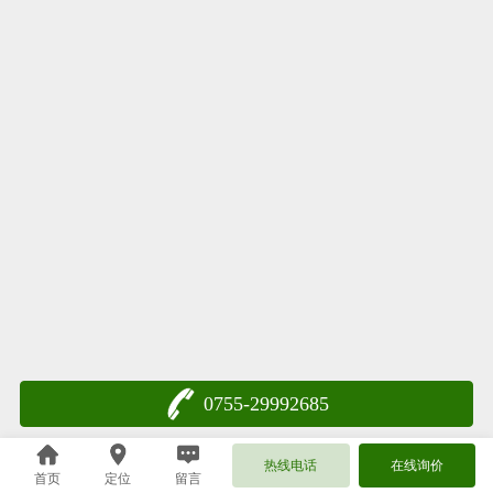
0755-29992685
热线电话
在线询价
首页
定位
留言