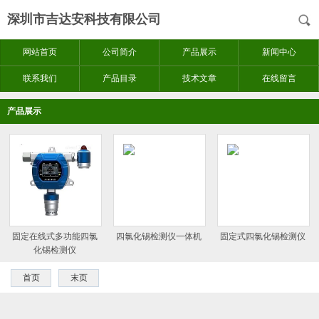
深圳市吉达安科技有限公司
网站首页
公司简介
产品展示
新闻中心
联系我们
产品目录
技术文章
在线留言
产品展示
固定在线式多功能四氯
四氯化锡检测仪一体机
固定式四氯化锡检测仪
化锡检测仪
首页
末页