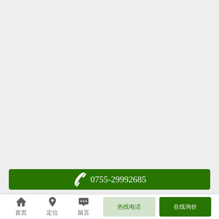
0755-29992685
热线电话
在线询价
首页
定位
留言