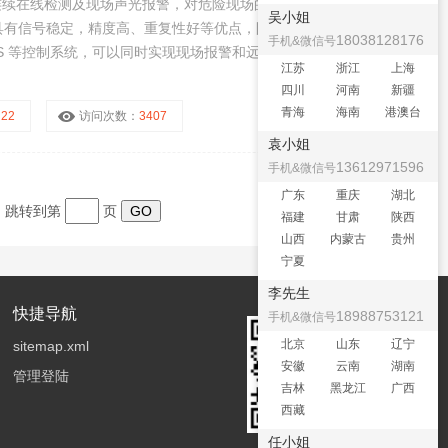
连续在线检测及现场声光报警，对危险现场的作业安全起到预警作
吴小姐
具有信号稳定，精度高、重复性好等优点，防爆接线方式适用于各
18038128176
手机&微信号
CS 等控制系统，可以同时实现现场报警和远程监控、报警功能。
江苏
浙江
上海
四川
河南
新疆
青海
海南
港澳台
R22
访问次数：
3407
袁小姐
13612971596
手机&微信号
广东
重庆
湖北
页 跳转到第
页
福建
甘肃
陕西
山西
内蒙古
贵州
宁夏
李先生
快捷导航
18988753121
手机&微信号
北京
山东
辽宁
sitemap.xml
安徽
云南
湖南
管理登陆
吉林
黑龙江
广西
西藏
任小姐