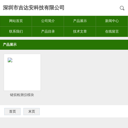
深圳市吉达安科技有限公司
网站首页
公司简介
产品展示
新闻中心
联系我们
产品目录
技术文章
在线留言
产品展示
锗烷检测仪模块
首页
末页