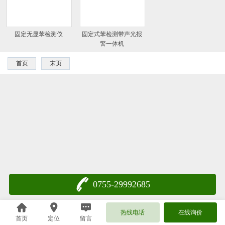
固定无显苯检测仪
固定式苯检测带声光报
警一体机
首页
末页
0755-29992685
热线电话
在线询价
首页
定位
留言