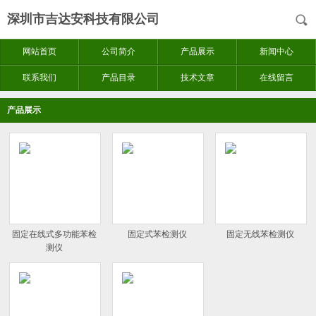
深圳市吉达安科技有限公司
网站首页
公司简介
产品展示
新闻中心
联系我们
产品目录
技术文章
在线留言
产品展示
固定在线式多功能苯检
固定式苯检测仪
固定无线苯检测仪
测仪