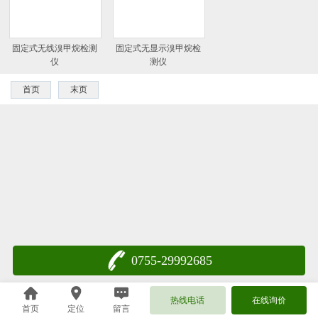
固定式无线溴甲烷检测
固定式无显示溴甲烷检
仪
测仪
首页
末页
0755-29992685
热线电话
在线询价
首页
定位
留言