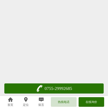
0755-29992685
热线电话
在线询价
首页
定位
留言