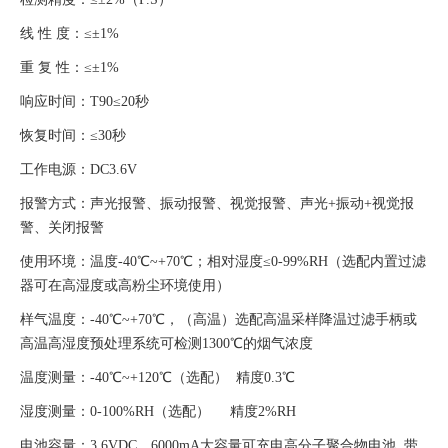
线
性 度：≤±1%
重
复 性：≤±1%
响应时间：
T90≤20秒
恢复时间：
≤30秒
工作电源：
DC3.6V
报警方式：声光报警、振动报警、视觉报警、声光
+振动+视觉报
警、关闭报警
使用环境：温度
-40℃~+70℃；相对湿度≤0-99%RH（
选配
内置过滤
器可在高湿度或高粉尘环境使用）
样气温度：
-40℃~+70℃，
（
高温
）
选配高温采样降温过滤手柄或
高温高湿度预处理系统可检测
1300℃的烟气浓度
温度测量：
-40℃~+120℃（选配） 精度0.3℃
湿度测量：
0-100%RH（选配） 精度2%RH
电池容量：
3.6VDC，6000mA大容量可充电高分子聚合物电池 ,带