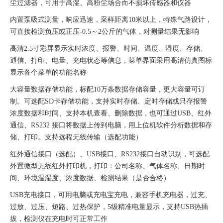
尘过滤器，可用于高湿、高粉尘场合而不损坏传感器和仪器
内置泵吸式测量，响应迅速，采样距离10米以上，特殊气路设计，
可直接检测负压或正压-0.5～2公斤的气体，对测量结果无影响
高清2.5寸彩屏显示实时浓度、报警、时间、温度、湿度、存储、
通信、打印、电量、充电状态等信息，菜单界面采用高清仿真图标
显示各个菜单的功能名称
大容量数据存储功能，标配10万条数据存储容量，更大容量可订
制。可选配SD卡存储功能，支持实时存储、定时存储或只存报警
浓度数据和时间、支持本机查看、删除数据，也可通过USB、红外
通信、RS232 接口将数据上传到电脑，用上位机软件分析数据和存
储、打印。支持远程无线传输（选配功能）
红外通信接口（选配）、USB接口、RS232接口自动识别，可选配
外置微型无线
红外打印机，打印：公司名称、气体名称、日期时
间、环境温湿度、浓度数据、检测结果（是否合格）
USB充电接口，可用电脑或充电宝充电，兼容手机充电器，过充、
过放、过压、短路、过热保护，5级精
准电量显示，支持USB热插
拔，检测仪在充电时可正常工作