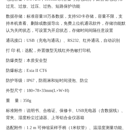
过充、过放、过压、过热、短路保护功能
数据存储：标准容量
10万条数据，支持SD卡存储，容量不限，支
持本机查看、删除或数据导出，
免费上位机通讯软件，存储功能默
认为关闭状态，可设置为开启状态，存储时间间隔任意设置
通讯接口：
USB（充电与通讯）、RS232、红外通讯，自动识别
打
印 机：选配，外置微型无线红外热敏打印机
防爆类型：本质安全型
防爆标志：
Exia II CT6
防护等级：
IP67，防雨淋和短时间浸泡、防尘
外型尺寸：
180×78×33mm(L×W×H)
重
量：350g
标准附件：说明书、合格证、保修卡、
USB充电器（含数据线）、
背夹、湿度粉尘过滤器、上等铝合金仪器箱
选配附件：
1.2 m 可伸缩采样手柄（1米软管）、温湿度测量功能、