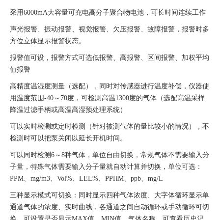
采用6000mA大容量可充电高分子聚合物电池，可长时间连续工作
声光报警、振动报警、视觉报警、欠压报警、故障报警，报警时多
方位立体显示报警状态。
报警值可设，报警方式可选低报警、高报警、区间报警、加权平均
值报警
高精度温湿度测量（选配），同时对传感器进行温度补偿，仪器使
用温度范围-40～70度，
可检测
高温
1300度的气体（选配高温采样
降温过滤手柄或高温高湿预处理系统）
可以实时检测或定时检测（针对被测气体的量比较小的情况），不
检测时可以把泵关闭以延长开机时间。
可以同时检测6～8种气体，单位自由切换，常规气体不需要输入分
子量，特殊气体需要输入分子量就自动
计算并切换，单位可选：
PPM、mg/m3、Vol%、LEL%、PPHM、ppb、mg/L
三种显示模式可切换：同时显示四种气体浓度、大字体循环显示单
通道气体的浓度、实时曲线，各通道之
间自动循环或手动循环可切
换，可设置是否显示
MAX
值、
MIN
值、气体名称，可查看历史记