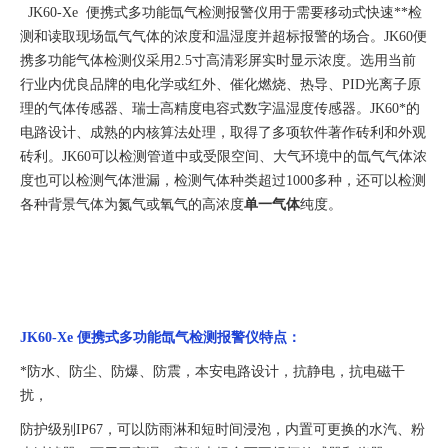
JK60-
Xe 便携式多功能氙气检测报警
仪用于需要移动式快速**检
测
和读取
现场
氙气
气体的浓度和温湿度并超标报警的场合。
JK60
便
携多功能
气体检测仪采用
2.5寸高清彩屏实时显示浓度
。
选用当前
行业内
优良
品牌的电化学或红外、催化燃烧、热导、
PID光离子原
理的气体传感器、瑞士高精度电容式数字温湿度传感器
。
JK60*的
电路设计、成熟的内核算法处理，取得了多项软件著作砖利和外观
砖利。JK60可以检测管道中或受限空间、大气环境中的
氙气
气体浓
度也可以检测气体泄漏，检测气体种类超过
1000多种，还可以检测
各种背景气体为氮气或
氧气
的高浓度
单一气体
纯度。
JK60-
Xe 便携式多功能氙气
检测
报警
仪
特点：
*防水、防尘、防爆、防震，本安电路设计，抗静电，抗电磁干
扰，
防护级别IP67，可以防雨淋和短时间浸泡，内置可更换的水汽、粉