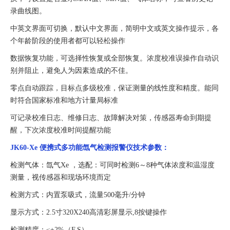
录曲线图。
中英文界面可切换，默认中文界面，简明中文或英文操作提示，各
个年龄阶段的使用者都可以轻松操作
数据恢复功能，可选择性恢复或全部恢复。浓度校准误操作自动识
别并阻止，避免人为因素造成的不佳。
零点自动跟踪，目标点多级校准，保证测量的线性度和精度。能同
时符合国家标准和地方计量局标准
可记录校准日志、维修日志、故障解决对策，传感器寿命到期提
醒，下次浓度校准时间提醒功能
JK60-
Xe 便携式多功能氙气
检测
报警
仪
技术参数：
检测气体：氙气
Xe ，选配：可同时检测6～8种气体浓度和温湿度
测量，视传感器和现场环境而定
检测方式：内置泵吸式，流量
500毫升/分钟
显示方式：
2.5寸320X240高清彩屏显示,8按键操作
检测精度：
≤±2%（F.S）