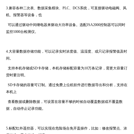
3.兼容各种二次表、数据采集模块、
PLC
、
DCS
系统，可直接驱动电磁阀、风
机、报警器等设备，也
可以通过驱动中间继电器来驱动大功率设备。选配
JSA2000
控制器可以同时
监控
1000
台检测仪。
4.大容量数据存储功能，可以记录实时浓度值、温湿度、或只记录报警值及时
间。
支持本机存储或
SD
卡存储，本机存储标配容量为
10
万条记录，需更大容量订
货时要注明。
SD
卡存储的容量可订制。通过免费上位机软件进行数据导出和分析，支持在
本机上
查看数据或删除数据，可设置在容量不够的时候自动覆盖数据或不覆盖数
据，自动停止记录功能。
5.标配红外遥控器，可以实现在危险场合免开盖操作，比如：修改报警点、浓