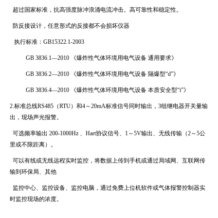
超过国家标准，抗高强度脉冲浪涌电流冲击。高可靠性和稳定性。
防反接设计，任意形式的反接都不会损坏仪器
执行标准：
GB15322.1-2003
GB 3836.1
—
2010
《爆炸性气体环境用电气设备 通用要求》
GB 3836.2
—
2010
《爆炸性气体环境用电气设备 隔爆型“
d
”》
GB 3836.4
—
2010
《爆炸性气体环境用电气设备 本质安全型“
i
”》
2.标准总线
RS485
（
RTU
）和
4
～
20mA
标准信号同时输出，
3
组继电器开关量输
出，现场声光报警。
可选频率输出
200-1000Hz
、
Hart
协议信号、
1
～
5V
输出、无线传输（
2
～
5
公
里或不限距离）。
可以有线或无线远程实时监控，将数据上传到手机或通过局域网、互联网传
输到环保局、其他
监控中心、监控设备、监控电脑，通过免费上位机软件或气体报警控制器实
时监控现场的浓度。