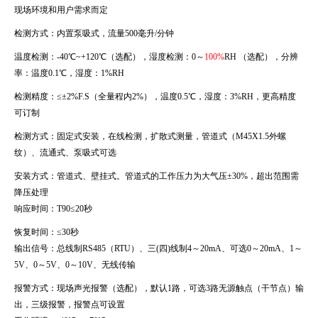
现场环境和用户需求而定
检测方式：内置泵吸式，流量
500
毫升
/
分钟
温度检测：
-40
℃
~+120
℃（选配），湿度检测：
0
～
100%
RH
（选配），分辨
率：温度
0.1
℃，湿度：
1%RH
检测精度：≤±
2%F.S
（全量程内
2%
），温度
0.5
℃，湿度：
3%RH
，更高精度
可订制
检测方式：固定式安装，在线检测，扩散式测量，管道式（
M45X1.5
外螺
纹）、流通式、泵吸式可选
安装方式：管道式、壁挂式。管道式的工作压力为大气压±
30%
，超出范围需
降压处理
响应时间：
T90
≤
20
秒
恢复时间：≤
30
秒
输出信号：总线制
RS485
（
RTU
）、三
(
四
)
线制
4
～
20mA
、可选
0
～
20mA
、
1
～
5V
、
0
～
5V
、
0
～
10V
、无线传输
报警方式：现场声光报警（选配），默认
1
路，可选
3
路无源触点（干节点）输
出，三级报警，报警点可设置