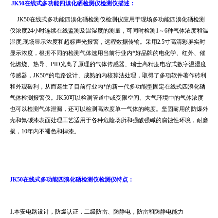
JK50在线式多功能四溴化硒检测仪检测仪描述：
JK50
在线式多功能四溴化硒检测仪检测仪应用于现场多功能四溴化硒检测
仪浓度
24
小时连续在线监测及温湿度的测量，可同时检测
1
～
6
种气体浓度和温
湿度
,
现场显示浓度和超标声光报警，远程数据传输。采用
2.5
寸高清彩屏实时
显示浓度，根据不同的检测气体选用当前行业内
*
好品牌的电化学、红外、催
化燃烧、热导、
PID
光离子原理的气体传感器、瑞士高精度电容式数字温湿度
传感器，
JK50
*的电路设计、成熟的内核算法处理，取得了多项软件著作砖利
和外观砖利，从而诞生了目前行业内*的新一代多功能型固定在线式四溴化硒
气体检测报警仪。
JK50
可以检测管道中或受限空间、大气环境中的气体浓度
也可以检测气体泄漏，还可以检测高浓度单一气体的纯度。坚固耐用的防爆外
壳和氟碳漆表面处理工艺适用于各种危险场所和强酸强碱的腐蚀性环境，耐磨
损，
10
年内不褪色和掉漆。
JK50在线式多功能四溴化硒检测仪检测仪特点：
1.本安电路设计，防爆认证，二级防雷、防静电，防雷和防静电能力