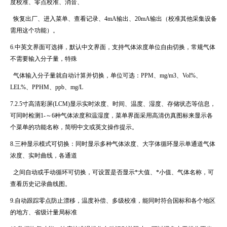
度校准、零点校准、消音、
恢复出厂、进入菜单、查看记录、
4mA
输出、
20mA
输出（校准其他采集设备
需用这个功能）。
6.中英文界面可选择，默认中文界面，支持气体浓度单位自由切换，常规气体
不需要输入分子量，特殊
气体输入分子量就自动计算并切换，单位可选：
PPM
、
mg/m3
、
Vol%
、
LEL%
、
PPHM
、
ppb
、
mg/L
7.
2.5
寸高清彩屏
(LCM)
显示实时浓度、时间、温度、湿度、存储状态等信息，
可同时检测
1-
～
6
种气体浓度和温湿度，菜单界面采用高清仿真图标来显示各
个菜单的功能名称，简明中文或英文操作提示。
8.三种显示模式可切换：同时显示多种气体浓度、大字体循环显示单通道气体
浓度、实时曲线，各通道
之间自动或手动循环可切换，可设置是否显示
*
大值、
*
小值、气体名称，可
查看历史记录曲线图。
9.自动跟踪零点防止漂移，温度补偿、多级校准，能同时符合国标和各个地区
的地方、省级计量局标准