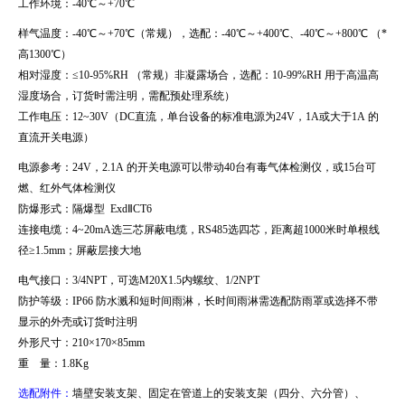
工作环境：
-40
℃～
+70
℃
样气温度：
-40
℃～
+70
℃（常规），选配：
-40
℃～
+400
℃、
-40
℃～
+800
℃ （
*
高
1300
℃）
相对湿度：≤
10-95%RH
（常规）非凝露场合，选配：
10-99%RH
用于高温高
湿度场合，订货时
需注明，需配预处理系统）
工作电压：
12~30V
（
DC
直流，单台设备的标准电源为
24V
，
1A
或大于
1A
的
直流开关电源）
电源参考：
24V
，
2.1A
的开关电源可以带动
40
台有毒气体检测仪，或
15
台可
燃、红外气体检测仪
防爆形式：隔爆型
Exd
Ⅱ
CT6
连接电缆：
4~20mA
选三芯屏蔽电缆，
RS485
选四芯，距离超
1000
米时单根线
径≥
1.5mm
；屏蔽层接大地
电气接口：
3/4NPT
，可选
M20X1.5
内螺纹、
1/2NPT
防护等级：
IP66
防水溅和短时间雨淋，长时间雨淋需选配防雨罩或选择不带
显示的外壳或订货时注明
外形尺寸：
210
×
170
×
85mm
重 量：
1.8Kg
选配附件：
墙壁安装支架、固定在管道上的安装支架（四分、六分管）、