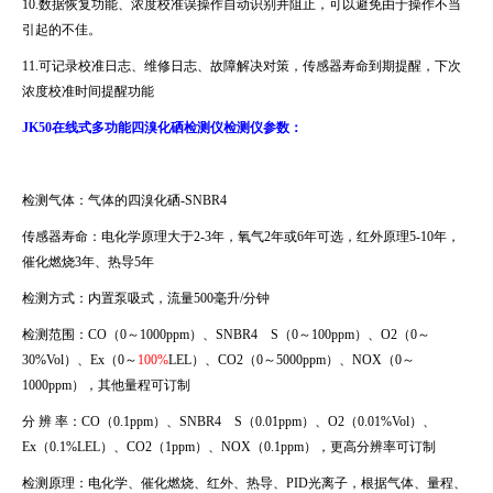
10.数据恢复功能、浓度校准误操作自动识别并阻止，可以避免由于操作不当
引起的不佳。
11.可记录校准日志、维修日志、故障解决对策，传感器寿命到期提醒，下次
浓度校准时间提醒功能
JK50在线式多功能四溴化硒检测仪检测仪参数：
检测气体：气体的四溴化硒
-SNBR4
传感器寿命：电化学原理大于
2-3
年，氧气
2
年或
6
年可选，红外原理
5-10
年，
催化燃烧
3
年、热导
5
年
检测方式：内置泵吸式，流量
500
毫升
/
分钟
检测范围：
CO
（
0
～
1000ppm
）、
SNBR4 S
（
0
～
100ppm
）、
O2
（
0
～
30%Vol
）、
Ex
（
0
～
100%
LEL
）、
CO2
（
0
～
5000ppm
）、
NOX
（
0
～
1000ppm
），其他量程可订制
分 辨 率：
CO
（
0.1ppm
）、
SNBR4 S
（
0.01ppm
）、
O2
（
0.01%Vol
）、
Ex
（
0.1%LEL
）、
CO2
（
1ppm
）、
NOX
（
0.1ppm
），更高分辨率可订制
检测原理：电化学、催化燃烧、红外、热导、
PID
光离子，根据气体、量程、