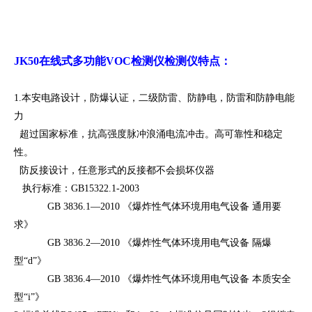
JK50在线式多功能VOC检测仪检测仪特点：
1.本安电路设计，防爆认证，二级防雷、防静电，防雷和防静电能
力
超过国家标准，抗高强度脉冲浪涌电流冲击。高可靠性和稳定
性。
防反接设计，任意形式的反接都不会损坏仪器
执行标准：GB15322.1-2003
GB 3836.1—2010 《爆炸性气体环境用电气设备 通用要
求》
GB 3836.2—2010 《爆炸性气体环境用电气设备 隔爆
型“d”》
GB 3836.4—2010 《爆炸性气体环境用电气设备 本质安全
型“i”》