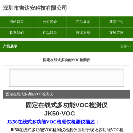
深圳市吉达安科技有限公司
网站首页
公司简介
产品展示
新闻中心
联系我们
产品目录
技术文章
在线留言
产品展示
更多>>
固定在线式多功能VOC检测仪
固定在线式多功能VOC检测仪
固定在线式多功能
VOC
检测仪
JK50-VOC
JK50在线式多功能VOC检测仪检测仪描述：
JK50
在线式多功能VOC检测仪检测仪应用于现场多功能VOC检