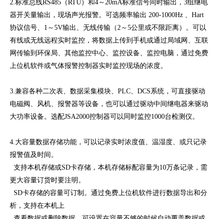
2.标准总线RS485（RTU）和4～20mA标准信号同时输出，3组继电
器开关量输出，现场声光报警。
可选频率输出 200-1000Hz 、Hart
协议信号、1～5V输出、无线传输（2～5公里或不限距离）。
可以
有线或无线远程实时监控，将数据上传到手机或通过局域网、互联
网传输到环保局、其他
监控中心、监控设备、监控电脑，通过免费
上位机软件或气体报警控制器实时监控现场的浓度。
3.兼容各种二次表、数据采集模块、PLC、DCS系统，可直接驱动
电磁阀、风机、报警器等设备，也
可以通过驱动中间继电器来驱动
大功率设备。选配JSA2000控制器可以同时监控1000台检测仪。
4.大容量数据存储功能，可以记录实时浓度值、温湿度、或只记录
报警值及时间。
支持本机存储或SD卡存储，本机存储标配容量为10万条记录，需
更大容量订货时要注明。
SD卡存储的容量可订制。通过免费上位机软件进行数据导出和分
析，支持在本机上
查看数据或删除数据，可设置在容量不够的时候自动覆盖数据或