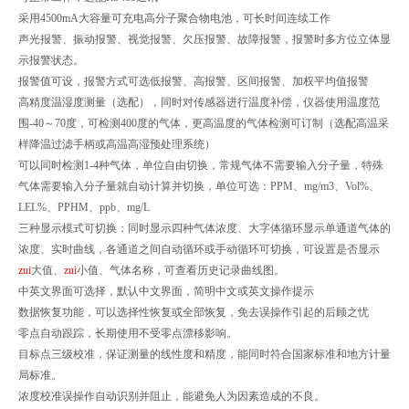
采用4500mA大容量可充电高分子聚合物电池，可长时间连续工作
声光报警、振动报警、视觉报警、欠压报警、故障报警，报警时多方位立体显
示报警状态。
报警值可设，报警方式可选低报警、高报警、区间报警、加权平均值报警
高精度温湿度测量（选配），同时对传感器进行温度补偿，仪器使用温度范
围-40～70度，
可检测400度的气体，更高温度的气体检测可订制（选配高温采
样降温过滤手柄或高温高湿预处理系统）
可以同时检测1-4种气体，单位自由切换，常规气体不需要输入分子量，特殊
气体需要输入分子量就自动
计算并切换，单位可选：PPM、mg/m3、Vol%、
LEL%、PPHM、ppb、mg/L
三种显示模式可切换：同时显示四种气体浓度、大字体循环显示单通道气体的
浓度、实时曲线，各通道
之间自动循环或手动循环可切换，可设置是否显示
zui
大值、
zui
小值、气体名称，可查看历史记录曲线图。
中英文界面可选择，默认中文界面，简明中文或英文操作提示
数据恢复功能，可以选择性恢复或全部恢复，免去误操作引起的后顾之忧
零点自动跟踪，长期使用不受零点漂移影响。
目标点三级校准，保证测量的线性度和精度，能同时符合国家标准和地方计量
局标准。
浓度校准误操作自动识别并阻止，能避免人为因素造成的不良。