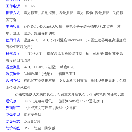
工作电源：
DC3.6V
报警方式：
声光报警、振动报警、视觉报警、声光+振动+视觉报警、关闭报
警可选
电池容量：
3.6VDC
，4500mA大容量可充电高分子聚合物电池 ,带过充、过
放、过压、过热、短路保护功能
使用环境：
温度-40℃~+70℃；相对湿度≤0-99%RH（内置过滤器可在高湿度或
高粉尘环境使用）
样气温度：
-40
℃~+70℃ ，选配高温采样降温过滤手柄，可检测600度或更高
温度的烟气浓度
温度测量：
-40
℃~+120℃（选配） 精度0.5℃
湿度测量：
0-100%RH
（选配） 精度3%RH
数据存储：
标配10万条数据容量，支持本机实时查看、删除或数据导出，免费
上位机通讯软件
存储功能默认为关闭状态，可设置为开启状态，存储时间间隔任意设置
通讯接口：
USB
（充电与通讯），选配RS485或RS232通讯接口
界面语言：
中文或英文可设置，默认中文界面
防爆类型：
本质安全型
防爆标志：
Exia II CT6
防护等级：
IP65
，防尘、防水溅