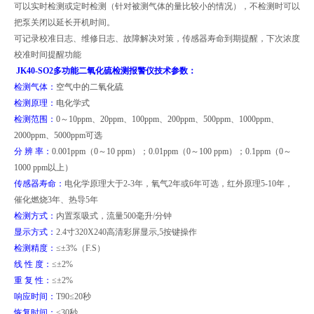
可以实时检测或定时检测（针对被测气体的量比较小的情况），不检测时可以
把泵关闭以延长开机时间。
可记录校准日志、维修日志、故障解决对策，传感器寿命到期提醒，下次浓度
校准时间提醒功能
JK40-SO2
多功能二氧化硫检测报警仪技术参数：
检测气体：
空气中的二氧化硫
检测原理：
电化学式
检测范围：
0
～10ppm、20ppm、100ppm、200ppm、500ppm、1000ppm、
2000ppm、5000ppm可选
分
辨
率：
0.001ppm
（0～10 ppm）；0.01ppm（0～100 ppm）；0.1ppm（0～
1000 ppm以上）
传感器寿命：
电化学原理大于2-3年，氧气2年或6年可选，红外原理5-10年，
催化燃烧3年、热导5年
检测方式：
内置泵吸式，流量500毫升/分钟
显示方式：
2.4
寸320X240高清彩屏显示,5按键操作
检测精度：
≤±3%（F.S）
线 性 度：
≤±2%
重 复 性：
≤±2%
响应时间：
T90
≤20秒
恢复时间：
≤30秒