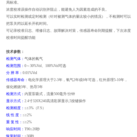
局标准。
浓度校准误操作自动识别并阻止，能避免人为因素造成的不良。
可以实时检测或定时检测（针对被测气体的量比较小的情况），不检测时可以
把泵关闭以延长开机时间。
可记录校准日志、维修日志、故障解决对策，传感器寿命到期提醒，下次浓度
校准时间提醒功能
技术参数：
检测气体：
气体的氧气
检测范围：
0
～
30%Vol
、
100%Vol
可选
分
辨
率：
0.01%Vol
传感器寿命：
电化学原理大于2-3年，氧气2年或6年可选，红外原理5-10年，
催化燃烧3年、热导5年
检测方式：
内置泵吸式，流量500毫升/分钟
显示方式：
2.4
寸320X240高清彩屏显示,5按键操作
检测精度：
≤±3%（F.S）
线 性 度：
≤±2%
重 复 性：
≤±2%
响应时间：
T90
≤20秒
恢复时间：
≤30秒