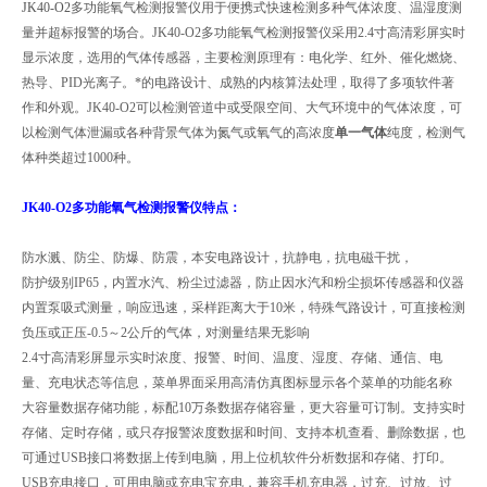
JK40-O2
多功能氧气检测报警仪用于便携式快速检测多种气体浓度、温湿度测
量并超标报警的场合。JK40-O2多功能氧气检测报警仪采用2.4寸高清彩屏实时
显示浓度，选用的气体传感器，主要检测原理有：电化学、红外、催化燃烧、
热导、PID光离子。*的电路设计、成熟的内核算法处理，取得了多项软件著
作和外观。JK40-O2可以检测管道中或受限空间、大气环境中的气体浓度，可
以检测气体泄漏或各种背景气体为氮气或氧气的高浓度
单一气体
纯度，检测气
体种类超过1000种。
JK40-O2
多功能氧气检测报警仪特点：
防水溅、防尘、防爆、防震，本安电路设计，抗静电，抗电磁干扰，
防护级别IP65，内置水汽、粉尘过滤器，防止因水汽和粉尘损坏传感器和仪器
内置泵吸式测量，响应迅速，采样距离大于10米，特殊气路设计，可直接检测
负压或正压-0.5～2公斤的气体，对测量结果无影响
2.4寸高清彩屏显示实时浓度、报警、时间、温度、湿度、存储、通信、电
量、
充电状态等信息，菜单界面采用高清仿真图标显示各个菜单的功能名称
大容量数据存储功能，标配10万条数据存储容量，更大容量可订制。支持实时
存储、定时存储，或只存报警浓度数据和时间、支持本机查看、删除数据，
也
可通过USB接口将数据上传到电脑，用上位机软件分析数据和存储、打印。
USB充电接口，可用电脑或充电宝充电，兼容手机充电器，过充、过放、过