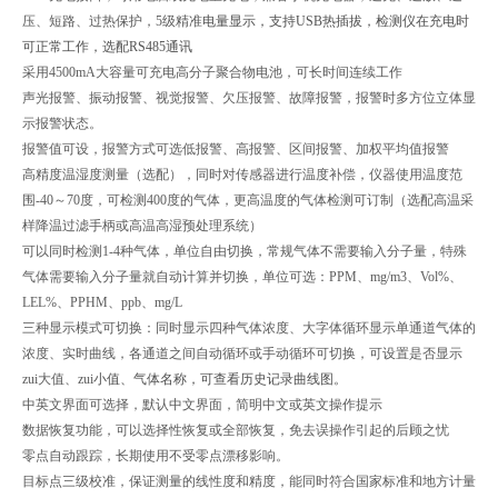
压、
短路、过热保护，5级精准
电量显示，支持USB热插拔，检测仪在充电时
可正常工作，选配RS485通讯
采用4500mA大容量可充电高分子聚合物电池，可长时间连续工作
声光报警、振动报警、视觉报警、欠压报警、故障报警，报警时多方位立体显
示报警状态。
报警值可设，报警方式可选低报警、高报警、区间报警、加权平均值报警
高精度温湿度测量（选配），同时对传感器进行温度补偿，仪器使用温度范
围-40～70度，
可检测400度的气体，更高温度的气体检测可订制（选配高温采
样降温过滤手柄或高温高湿预处理系统）
可以同时检测1-4种气体，单位自由切换，常规气体不需要输入分子量，特殊
气体需要输入分子量就自动
计算并切换，单位可选：PPM、mg/m3、Vol%、
LEL%、PPHM、ppb、mg/L
三种显示模式可切换：同时显示四种气体浓度、大字体循环显示单通道气体的
浓度、实时曲线，各通道
之间自动循环或手动循环可切换，可设置是否显示
zui大值、zui
小值、气体名称，可查看历史记录曲线图。
中英文界面可选择，默认中文界面，简明中文或英文操作提示
数据恢复功能，可以选择性恢复或全部恢复，免去误操作引起的后顾之忧
零点自动跟踪，长期使用不受零点漂移影响。
目标点三级校准，保证测量的线性度和精度，能同时符合国家标准和地方计量