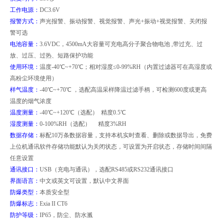
工作电源：
DC3.6V
报警方式：
声光报警、振动报警、视觉报警、声光+振动+视觉报警、关闭报
警可选
电池容量：
3.6VDC
，4500mA大容量可充电高分子聚合物电池 ,带过充、过
放、过压、过热、短路保护功能
使用环境：
温度-40℃~+70℃；相对湿度≤0-99%RH（内置过滤器可在高湿度或
高粉尘环境使用）
样气温度：
-40
℃~+70℃ ，选配高温采样降温过滤手柄，可检测600度或更高
温度的烟气浓度
温度测量：
-40
℃~+120℃（选配） 精度0.5℃
湿度测量：
0-100%RH
（选配） 精度3%RH
数据存储：
标配10万条数据容量，支持本机实时查看、删除或数据导出，免费
上位机通讯软件
存储功能默认为关闭状态，可设置为开启状态，存储时间间隔
任意设置
通讯接口：
USB
（充电与通讯），选配RS485或RS232通讯接口
界面语言：
中文或英文可设置，默认中文界面
防爆类型：
本质安全型
防爆标志：
Exia II CT6
防护等级：
IP65
，防尘、防水溅