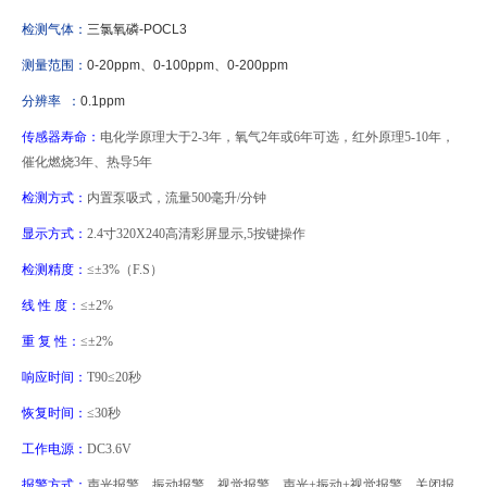
检测气体：
三氯氧磷
-POCL3
测量范围：
0-20ppm
、
0-100ppm
、
0-200ppm
分辨率
：
0.1ppm
传感器寿命：
电化学原理大于
2-3
年，氧气
2
年或
6
年可选，红外原理
5-10
年，
催化燃烧
3
年、热导
5
年
检测方式：
内置泵吸式，流量
500
毫升
/
分钟
显示方式：
2.4
寸
320X240
高清彩屏显示
,5
按键操作
检测精度：
≤±
3%
（
F.S
）
线 性 度：
≤±
2%
重 复 性：
≤±
2%
响应时间：
T90
≤
20
秒
恢复时间：
≤
30
秒
工作电源：
DC3.6V
报警方式：
声光报警、振动报警、视觉报警、声光
+
振动
+
视觉报警、关闭报