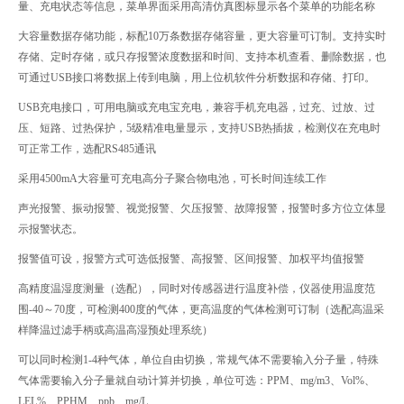
量、
充电状态等信息，菜单界面采用高清仿真图标显示各个菜单的功能名称
大容量数据存储功能，标配
10
万条数据存储容量，更大容量可订制。支持实时
存储、定时存储，或只存报警浓度数据和时间、支持本机查看、删除数据，
也
可通过
USB
接口将数据上传到电脑，用上位机软件分析数据和存储、打印。
USB
充电接口，可用电脑或充电宝充电，兼容手机充电器，过充、过放、过
压、
短路、过热保护，
5
级精准电量显示，支持
USB
热插拔，检测仪在充电时
可正常工作，选配
RS485
通讯
采用
4500mA
大容量可充电高分子聚合物电池，可长时间连续工作
声光报警、振动报警、视觉报警、欠压报警、故障报警，报警时多方位立体显
示报警状态。
报警值可设，报警方式可选低报警、高报警、区间报警、加权平均值报警
高精度温湿度测量（选配），同时对传感器进行温度补偿，仪器使用温度范
围
-40
～
70
度，
可检测
400
度的气体，更高温度的气体检测可订制（选配高温采
样降温过滤手柄或高温高湿预处理系统）
可以同时检测
1-4
种气体，单位自由切换，常规气体不需要输入分子量，特殊
气体需要输入分子量就自动
计算并切换，单位可选：
PPM
、
mg/m3
、
Vol%
、
LEL%
、
PPHM
、
ppb
、
mg/L