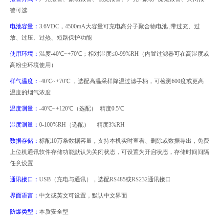
警可选
电池容量：
3.6VDC
，
4500mA
大容量可充电高分子聚合物电池
,
带过充、过
放、过压、过热、短路保护功能
使用环境：
温度
-40
℃
~+70
℃；相对湿度≤
0-99%RH
（内置过滤器可在高湿度或
高粉尘环境使用）
样气温度：
-40
℃
~+70
℃ ，选配高温采样降温过滤手柄，可检测
600
度或更高
温度的烟气浓度
温度测量：
-40
℃
~+120
℃（选配） 精度
0.5
℃
湿度测量：
0-100%RH
（选配） 精度
3%RH
数据存储：
标配
10
万条数据容量，支持本机实时查看、删除或数据导出，免费
上位机通讯软件
存储功能默认为关闭状态，可设置为开启状态，存储时间间隔
任意设置
通讯接口：
USB
（充电与通讯），选配
RS485
或
RS232
通讯接口
界面语言：
中文或英文可设置，默认中文界面
防爆类型：
本质安全型