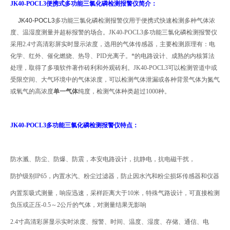
JK40-POCL3
便携式多功能三氯化磷检测报警仪
简介：
JK40-POCL3
多功能三氯化磷检测报警仪用于便携式快速检测多种气体浓
度、温湿度测量并超标报警的场合。
JK40-POCL3
多功能三氯化磷检测报警仪
采用
2.4
寸高清彩屏实时显示浓度，选用的气体传感器，主要检测原理有：电
化学、红外、催化燃烧、热导、
PID
光离子。*的电路设计、成熟的内核算法
处理，取得了多项软件著作砖利和外观砖利。
JK40-POCL3
可以检测管道中或
受限空间、大气环境中的气体浓度，可以检测气体泄漏或各种背景气体为氮气
或氧气的高浓度
单一气体
纯度，检测气体种类超过
1000
种。
JK40-POCL3
多功能三氯化磷检测报警仪特点：
防水溅、防尘、防爆、防震，本安电路设计，抗静电，抗电磁干扰，
防护级别
IP65
，内置水汽、粉尘过滤器，防止因水汽和粉尘损坏传感器和仪器
内置泵吸式测量，响应迅速，采样距离大于
10
米，特殊气路设计，可直接检测
负压或正压
-0.5
～
2
公斤的气体，对测量结果无影响
2.4
寸高清彩屏显示实时浓度、报警、时间、温度、湿度、存储、通信、电