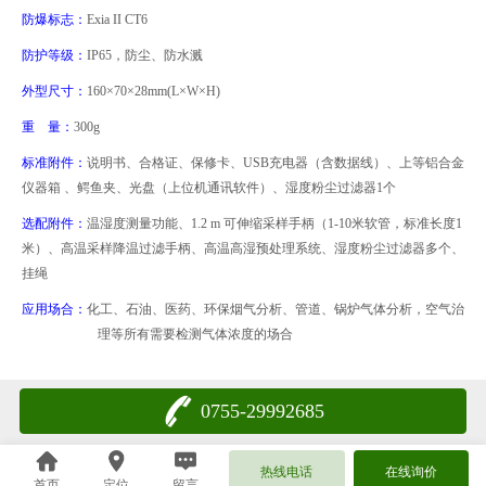
防爆标志：
Exia II CT6
防护等级：
IP65
，防尘、防水溅
外型尺寸：
160
×
70
×
28mm(L
×
W
×
H)
重 量：
300g
标准附件：
说明书、合格证、保修卡、
USB
充电器（含数据线）、上等铝合金
仪器箱 、鳄鱼夹、
光盘（上位机通讯软件）、湿度粉尘过滤器
1
个
选配附件：
温湿度测量功能、
1.2 m
可伸缩采样手柄（
1-10
米软管，标准长度
1
米）、
高温采样降温过滤手柄、高温高湿预处理系统、湿度粉尘过滤器多个、
挂绳
应用场合：
化工、石油、医药、环保烟气分析、管道、锅炉气体分析，空气治
理等所有需要检测气体浓度的场合
0755-29992685
热线电话
在线询价
首页
定位
留言