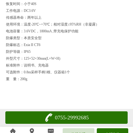
恢复时间：小于40S
工作电源：DC3.6V
传感器寿命：两年以上
使用环境：温度-20℃~+70℃；相对湿度≤95%RH（非凝露）
电池容量：3.6VDC，1800mA ,带充电保护功能
防爆类型：本质安全型
防爆标志：Exia II CT6
防护等级：IP65
外型尺寸：125×52×30mm(L×W×H)
标准附件：说明书、充电器
可选附件：0.8m采样手柄1根、仪器箱1个
重 量：200g
0755-29992685