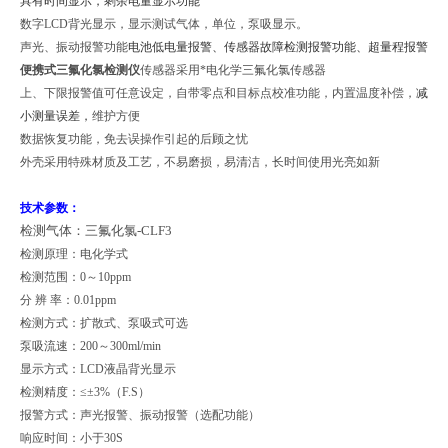
具有时间显示，剩余电量显示功能
数字LCD背光显示，显示测试气体，单位，泵吸显示。
声光、振动报警功能
电池低电量报警、传感器故障检测报警功能、超量程报警
便携式三氟化氯检测仪
传感器采用*电化学三氟化氯传感器
上、下限报警值可任意设定，自带零点和目标点校准功能，内置温度补偿，
减
小测量误差，
维护方便
数据恢复功能，免去误操作引起的后顾之忧
外壳采用特殊材质及工艺，不易磨损，易清洁，长时间使用光亮如新
技术参数：
检测气体：三氟化氯-CLF3
检测原理：电化学式
检测范围：0～10ppm
分 辨 率：0.01ppm
检测方式：扩散式、泵吸式可选
泵吸流速：200～300ml/min
显示方式：LCD液晶背光显示
检测精度：≤±3%（F.S）
报警方式：声光报警、振动报警（选配功能）
响应时间：小于30S