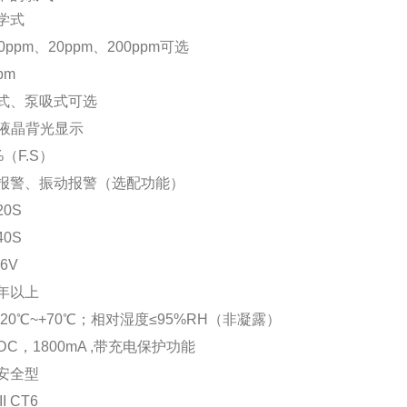
学式
ppm、20ppm、200ppm可选
pm
式、泵吸式可选
D液晶背光显示
（F.S）
报警、振动报警（选配功能）
0S
0S
6V
年以上
20℃~+70℃；相对湿度≤95%RH（非凝露）
DC，1800mA ,带充电保护功能
安全型
I CT6