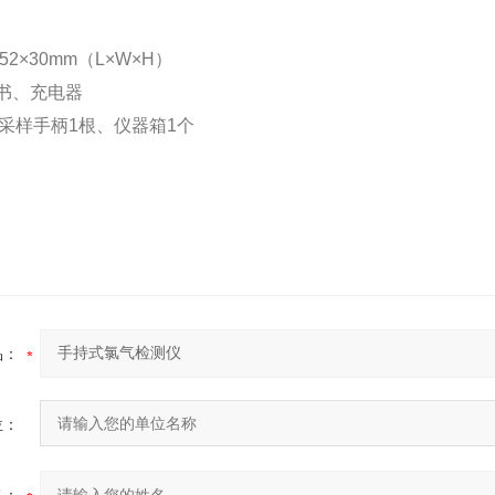
52×30mm（L×W×H）
书、充电器
m采样手柄1根、仪器箱1个
品：
位：