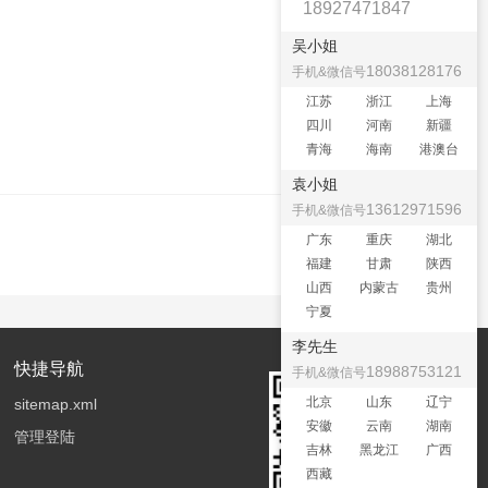
18927471847
吴小姐
18038128176
手机&微信号
江苏
浙江
上海
四川
河南
新疆
青海
海南
港澳台
袁小姐
13612971596
手机&微信号
广东
重庆
湖北
福建
甘肃
陕西
山西
内蒙古
贵州
宁夏
李先生
快捷导航
18988753121
手机&微信号
北京
山东
辽宁
sitemap.xml
安徽
云南
湖南
管理登陆
吉林
黑龙江
广西
西藏