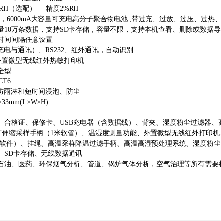
%RH（选配）
精度2%RH
DC，6000mA大容量可充电高分子聚合物电池 ,带过充、过放、过压、过热
量10万条数据，支持SD卡存储，容量不限，支持本机查看、删除或数据
时间间隔任意设置
充电与通讯）、RS232、红外通讯，自动识别
外置微型无线红外热敏打印机
全型
CT6
，防雨淋和短时间浸泡、防尘
33mm(L×W×H)
、合格证、保修卡、USB充电器（含数据线）、背夹、湿度粉尘过滤器、
m 可伸缩采样手柄（1米软管）、温湿度测量功能、外置微型无线红外打印机
软件）、挂绳、高温采样降温过滤手柄、高温高湿预处理系统、湿度粉尘
、SD卡存储、无线数据通讯
石油、医药、环保烟气分析、管道、锅炉气体分析，空气治理等所有需要