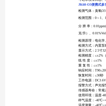
JK60-O3便携
检测气体：臭氧O
检测范围：0～1、10
分
辨
率：0.0
1ppm
克/升）、0.01%Vol
检测原理：电化学
检测方式：内置泵吸
显示方式：2.5寸3
检测精度：≤±2%（
线
性
度：≤±1%
重
复
性：≤±1%
响应时间：T90≤2
恢复时间：≤30秒
工作电源：
DC3.6V
报警方式：声光报
传感器寿命：常规2
使用环境：温度-4
样气温度：-40℃
温度测量：-40℃~