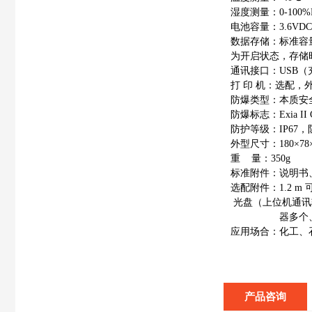
湿度测量：0-100
电池容量：3.6V
数据存储：标准容
为开启状态，存储
通讯接口：USB（
打
印
机：选配，
防爆类型：本质安
防爆标志：Exia II 
防护等级：IP67
外型尺寸：180×78×
重
量：350g
标准附件：说明书
选配附件：1.2 
光盘（上位机通讯
器多个
应用场合：化工、
产品咨询