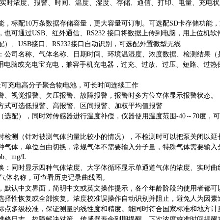
显示实时浓度、报警、时间、温度、湿度、存储、通信、打印、电量、充电
能，标配10万条数据存储容量，更大容量可订制。可选配SD卡存储功能
，也可通过USB、红外通信、RS232 接口将数据上传到电脑，用上位
）、USB接口、RS232接口自动识别，可选配外置微型无线
：公司名称、气体名称、日期时间、环境温湿度、浓度数据、检测结果（
可用电脑或充电宝充电，兼容手机充电器，过充、过放、过压、短路、过热
容量可充电高分子聚合物电池，可长时间连续工作
警、视觉报警、欠压报警、故障报警，报警时多方位立体显示报警状态。
方式可选低报警、高报警、区间报警、加权平均值报警
（选配），同时对传感器进行温度补偿，仪器使用温度范围-40～70度，
可
时检测（针对被测气体的量比较小的情况），不检测时可以把泵关闭以延
8种气体，单位自由切换，常规气体不需要输入分子量，特殊气体需要输入
b、mg/L
换：同时显示四种气体浓度、大字体循环显示单通道气体的浓度、实时曲
值、气体名称，可查看历史记录曲线图。
，默认中文界面，简明中文或英文操作提示，各个年龄阶段的使用者都可
选择性恢复或全部恢复。浓度校准误操作自动识别并阻止，避免人为因素
标点多级校准，保证测量的线性度和精度。能同时符合国家标准和地方计
维修日志、故障解决对策，传感器寿命到期提醒，下次浓度校准时间提醒