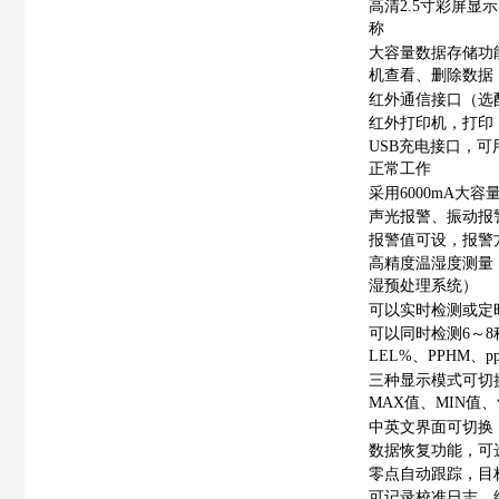
高清2.5寸彩屏
称
大容量数据存储功
机查看、删除数据
红外通信接口（选配
红外打印机，打印
USB充电接口，
正常工作
采用6000mA大
声光报警、振动报
报警值可设，报警
高精度温湿度测量
湿预处理系统）
可以实时检测或定
可以同时检测6～
LEL%、PPHM、pp
三种显示模式可切
MAX值、MIN
中英文界面可切换
数据恢复功能，可
零点自动跟踪，目
可记录校准日志、