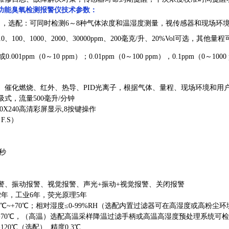
式多功能臭氧检测报警仪技术参数：
3 ，选配：可同时检测6～8种气体浓度和温湿度测量，视传感器和现场环
、100、1000、2000、30000ppm、200毫克/升、20%Vol可选，其他量
或0.001ppm（0～10 ppm）；0.01ppm（0～100 ppm），0.1ppm（0～100
、催化燃烧、红外、热导、PID
光离子，根据气体、量程、现场环境和用
式，流量500毫升/分钟
20X240高清彩屏显示,8按键操作
F.S）
0秒
警、振动报警、视觉报警、声光+振动+
视觉报警、关闭报警
年，工业6年，荧光原理5
年
0℃~+70℃；相对湿度≤0-99%RH（选配内置过滤器可在高湿度或高粉尘
~+70℃，（高温）选配高温采样降温过滤手柄或高温高湿度预处理系统可检测
+120℃（选配）
精度0.3℃