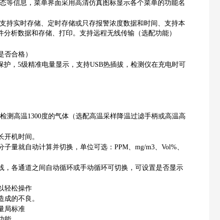
状态等信息，菜单界面采用高清仿真图标显示各个菜单的功能名
，支持实时存储、定时存储或只存报警浓度数据和时间、支持本
机软件分析数据和存储、打印。支持远程无线传输（选配功能）
是否合格）
保护，5级精
准电量显示，支持USB热插拔，检测仪在充电时可
检测高温1300度的气体（选配高温采样降温过滤手柄或高温高
长开机时间。
分子量就自动
计算并切换，单位可选：PPM、mg/m3、Vol%、
线，各通道
之间自动循环或手动循环可切换，可设置是否显示
以轻松操作
造成的不良。
量局标准
功能