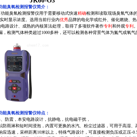
JK60-O3
式多功能臭氧检测报警仪简介：
携式多功能臭氧检测报警仪用于需要移动式快速
精确
检测和读取现场臭氧气体的
屏实时显示浓度。选用当前行业内
优秀
品牌的电化学或红外、催化燃烧、热
0*的电路设计、成熟的内核算法处理，取得了多项软件著作
专利
和外观
专利
漏，检测气体种类超过1000多种，还可以检测各种背景气体为氮气或氧气
式多功能臭氧检测报警仪特点：
爆、防震，本安电路设计，抗静电，抗电磁干扰，
，可以防雨淋和短时间浸泡，内置可更换的水汽、粉尘过滤器，可用于高湿
响应迅速，采样距离10米以上，特殊气路设计，可直接检测负压或正压-0.