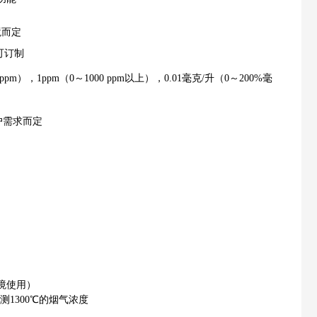
境而定
程可订制
0 ppm），
1ppm（0～1000 ppm以上），0.01毫克/升（0～200%毫
户需求而定
环境使用）
1300℃的烟气浓度