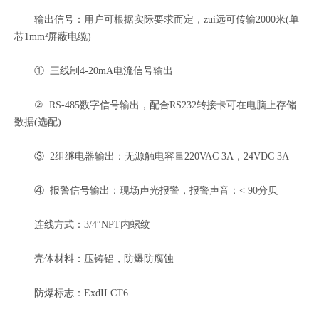
输出信号：用户可根据实际要求而定，zui远可传输2000米(单
芯1mm²屏蔽电缆)
① 三线制4-20mA电流信号输出
② RS-485数字信号输出，配合RS232转接卡可在电脑上存储
数据(选配)
③ 2组继电器输出：无源触电容量220VAC 3A，24VDC 3A
④ 报警信号输出：现场声光报警，报警声音：< 90分贝
连线方式：3/4″NPT内螺纹
壳体材料：压铸铝，防爆防腐蚀
防爆标志：ExdII CT6