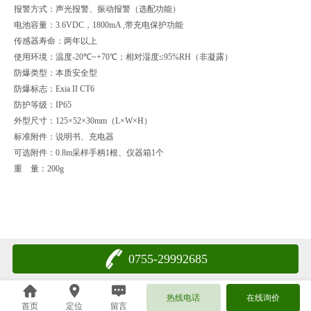
报警方式：声光报警、振动报警（选配功能）
电池容量：
3.6VDC
，
1800mA ,
带充电保护功能
传感器寿命：两年以上
使用环境：温度
-20
℃
~+70
℃；相对湿度≤
95%RH
（非凝露）
防爆类型：本质安全型
防爆标志：
Exia II CT6
防护等级：
IP65
外型尺寸：
125
×
52
×
30mm（L
×
W
×
H）
标准附件：说明书、充电器
可选附件：
0.8m
采样手柄
1
根、仪器箱
1
个
重
量：
200g
0755-29992685
热线电话
在线询价
首页
定位
留言