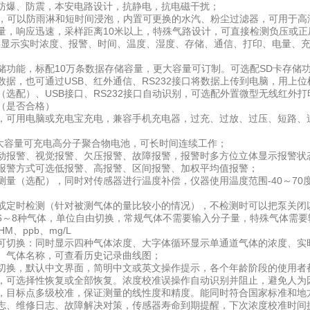
爆、防震，本安电路设计，抗静电，抗电磁干扰；
，可以防雨淋和短时间浸泡，内置可更换的水汽、粉尘过滤器，可用于高
响应迅速，采样距离10米以上，特殊气路设计，可直接检测负压或正压-
显示实时浓度、报警、时间、温度、湿度、存储、通信、打印、电量、充
能，标配10万条数据存储容量，更大容量可订制。可选配SD卡存储功
数据，也可通过USB、红外通信、RS232接口将数据上传到电脑，用上
配）、USB接口、RS232接口自动识别，可选配外置微型无线红外
（是否合格）
可用电脑或充电宝充电，兼容手机充电器，过充、过放、过压、短路、过
大容量可充电高分子聚合物电池，可长时间连续工作；
报警、视觉报警、欠压报警、故障报警，报警时多方位立体显示报警状
警方式可选低报警、高报警、区间报警、加权平均值报警；
（选配），同时对传感器进行温度补偿，仪器使用温度范围-40～70度
）
时检测（针对被测气体的量比较小的情况），不检测时可以把泵关闭
8种气体，单位自由切换，常规气体不需要输入分子量，特殊气体需要输入
HM、ppb、mg/L
换：同时显示四种气体浓度、大字体循环显示单通道气体的浓度、实时
值、气体名称，可查看历史记录曲线图；
，默认中文界面，简明中文或英文操作提示，各个年龄阶段的使用者
选择性恢复或全部恢复。浓度校准误操作自动识别并阻止，避免人为
标点多级校准，保证测量的线性度和精度。能同时符合国家标准和地
、维修日志、故障解决对策，传感器寿命到期提醒，下次浓度校准时间