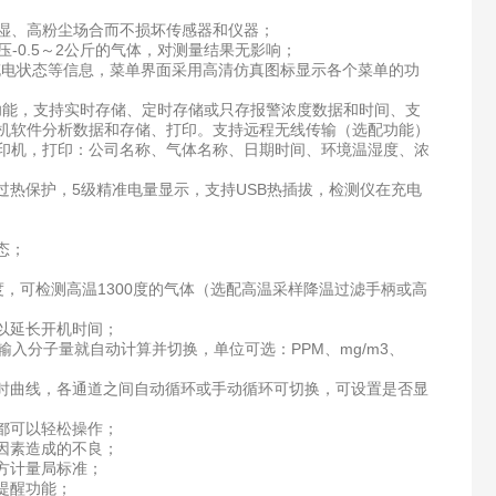
湿、高粉尘场合而不损坏传感器和仪器；
0.5～2公斤的气体，对测量结果无影响；
电状态等信息，菜单界面采用高清仿真图标显示各个菜单的功
能，支持实时存储、定时存储或只存报警浓度数据和时间、支
位机软件分析数据和存储、打印。支持远程无线传输（选配功能）
打印机，打印：公司名称、气体名称、日期时间、环境温湿度、浓
热保护，5级精准电量显示，支持USB热插拔，检测仪在充电
态；
，可检测高温1300度的气体（选配高温采样降温过滤手柄或高
以延长开机时间；
分子量就自动计算并切换，单位可选：PPM、mg/m3、
曲线，各通道之间自动循环或手动循环可切换，可设置是否显
都可以轻松操作；
因素造成的不良；
方计量局标准；
提醒功能；