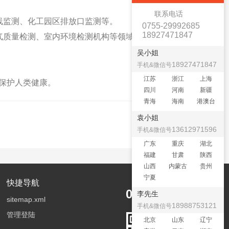
联系电话
线监测、化工园区排放口监测等。
0755-29992685
18927471847
气质量检测、室内环境检测机构等领域中也有广泛的应
吴小姐
18927471847
手机&微信号
江苏
浙江
上海
保护人类健康。
四川
河南
新疆
青海
海南
港澳台
袁小姐
13612971596
手机&微信号
广东
重庆
湖北
福建
甘肃
陕西
山西
内蒙古
贵州
宁夏
快捷导航
0755-29992685
李先生
sitemap.xml
18988753121
手机&微信号
管理登陆
北京
山东
辽宁