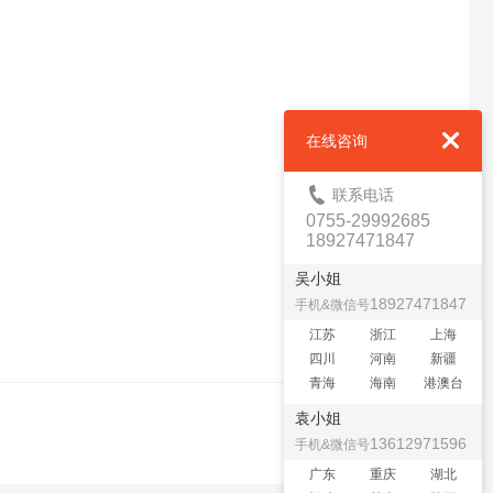
在线咨询
联系电话
0755-29992685
18927471847
吴小姐
18927471847
手机&微信号
江苏
浙江
上海
四川
河南
新疆
青海
海南
港澳台
袁小姐
13612971596
手机&微信号
广东
重庆
湖北