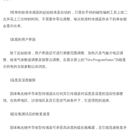
l简单的校准传感器的起始校准是自动的，只需在手持的磁性编程工具上按二
次并花上三分钟的时间。不需要作零位调整。每次校准时传感器所余下的寿命都
会显示出来。
l直观的用户界面
除了起始校准，用户界面还可进行测量范围调整、加热片及气敏片电压调
整、校准气体数值调整及报警点调整。在显示屏上的“ViewProgramStatus”功能显
示所有的当前参数以供浏览。
l温度及湿度极限
固体氧化物半导体型传感器比任何其它传感器对温度及湿度的适应性都要
强。在热带地区、沙漠地区及其它恶劣气候条件下，它是理想的选择。
l硫化氢测试后的恢复速度
固体氧化物半导体型传感器可承受高浓度的硫化氢曝露，且它能迅速恢复并