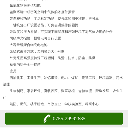
氮氧化物检测仪功能
监测环境中或密闭空间中气体的浓度并报警
带自校验功能，零点标定功能，使气体监测更准确，更可靠
一键恢复出厂设置功能，可免去误操作的困扰
带温度和压力补偿，可实现不同温度和压强环境下对气体浓度的补偿
两级声光报警，报警点可自行设置
大容量锂聚合物充电电池
泵吸式采样方式，泵的吸力大小可调
外壳采用高强度特殊工程塑料，防滑，防水，防尘，防爆
精美的铝合金手提箱
应用
石油化工、工业生产、冶炼锻造、电力、煤矿、隧道工程、环境监测、污水
治理
生物制药、家居环保、畜牧养殖、温室培植、仓储物流、酿造发酵、农业生
产
消防、燃气、楼宇建造、市政企业、学校实验室、科研中心
0755-29992685