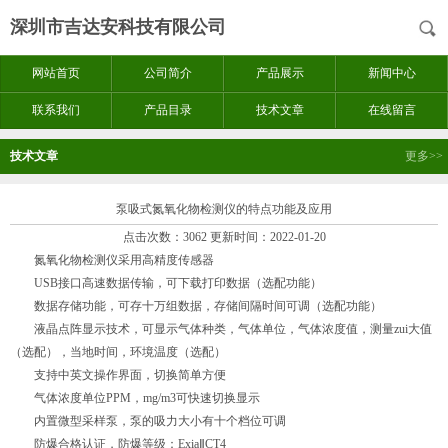
深圳市吉达安科技有限公司
网站首页
公司简介
产品展示
新闻中心
联系我们
产品目录
技术文章
在线留言
技术文章
更多>>
泵吸式氮氧化物检测仪的特点功能及应用
点击次数：3062 更新时间：2022-01-20
氮氧化物检测仪采用高精度传感器
USB接口高速数据传输，可下载打印数据（选配功能）
数据存储功能，可存十万组数据，存储间隔时间可调（选配功能）
液晶点阵显示技术，可显示气体种类，气体单位，气体浓度值，测量zui大值
（选配），当地时间，环境温度（选配）
支持中英文操作界面，切换简单方便
气体浓度单位PPM，mg/m3可快速切换显示
内置微型采样泵，泵的吸力大小有十个档位可调
防爆合格认证，防爆等级：ExiaⅡCT4