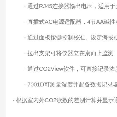
·
通过
RJ45
连接器输出电压，适用于
·
直插式
AC
电源适配器，
4
节
AA
碱性
·
通过面板按键控制校准、设定海拔
·
拉出支架可将仪器立在桌面上监测
·
通过
CO2View
软件，可直接记录浓
· 7001D
可测量湿度并配备数据记录
·
根据室内外
CO2
读数的差别计算并显示