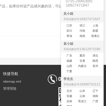
0755-29992685
18927471847
产品，如果你对该产品感兴趣的话，可以我们的了解更多相关
吴小姐
18927471847
手机&微信号
江苏
浙江
上海
四川
河南
新疆
青海
海南
港澳台
袁小姐
13612971596
手机&微信号
广东
重庆
湖北
福建
甘肃
陕西
山西
内蒙古
贵州
宁夏
快捷导航
0755-29992685
李先生
sitemap.xml
18988753121
手机&微信号
管理登陆
北京
山东
辽宁
安徽
云南
湖南
吉林
黑龙江
广西