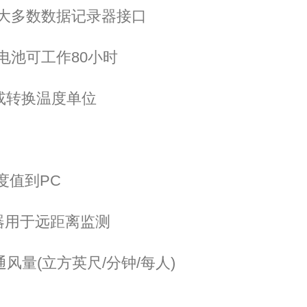
大多数数据记录器接口
电池可工作
80
小时
或转换温度单位
度值到
PC
器用于远距离监测
通风量
(
立方英尺
/
分钟
/
每人
)