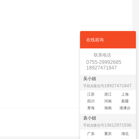
在线咨询
联系电话
0755-29992685
18927471847
吴小姐
18927471847
手机&微信号
江苏
浙江
上海
四川
河南
新疆
青海
海南
港澳台
袁小姐
13612971596
手机&微信号
广东
重庆
湖北