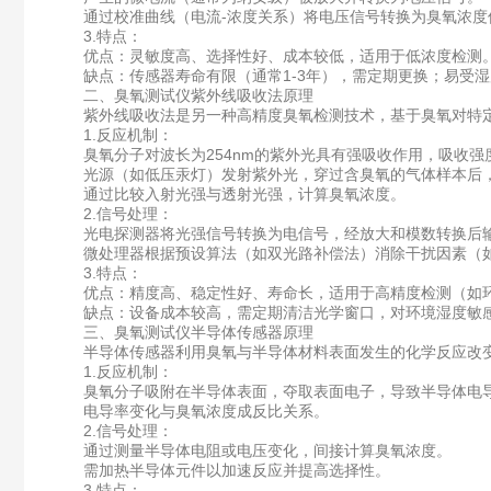
通过校准曲线（电流-浓度关系）将电压信号转换为臭氧浓度
3.特点：
优点：灵敏度高、选择性好、成本较低，适用于低浓度检测
缺点：传感器寿命有限（通常1-3年），需定期更换；易受湿
二、臭氧测试仪紫外线吸收法原理
紫外线吸收法是另一种高精度臭氧检测技术，基于臭氧对特定
1.反应机制：
臭氧分子对波长为254nm的紫外光具有强吸收作用，吸收强
光源（如低压汞灯）发射紫外光，穿过含臭氧的气体样本后，
通过比较入射光强与透射光强，计算臭氧浓度。
2.信号处理：
光电探测器将光强信号转换为电信号，经放大和模数转换后
微处理器根据预设算法（如双光路补偿法）消除干扰因素（如
3.特点：
优点：精度高、稳定性好、寿命长，适用于高精度检测（如环
缺点：设备成本较高，需定期清洁光学窗口，对环境湿度敏
三、臭氧测试仪半导体传感器原理
半导体传感器利用臭氧与半导体材料表面发生的化学反应改变
1.反应机制：
臭氧分子吸附在半导体表面，夺取表面电子，导致半导体电
电导率变化与臭氧浓度成反比关系。
2.信号处理：
通过测量半导体电阻或电压变化，间接计算臭氧浓度。
需加热半导体元件以加速反应并提高选择性。
3.特点：