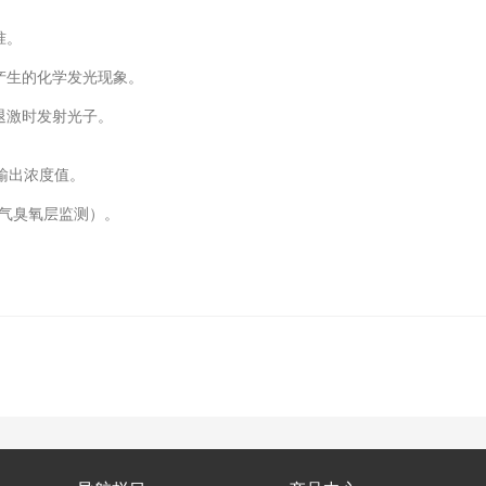
准。
生的化学发光现象。
退激时发射光子。
输出浓度值。
气臭氧层监测）。