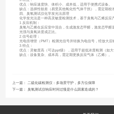
优点：响应速度快、体积小、成本低，适用于便携式设备。
缺点：选择性较差（易受其他氧化性气体干扰），需定期校
四、臭氧测试仪化学发光法原理
化学发光法是一种高灵敏度检测技术，基于臭氧与乙烯反应产
1.反应机制：
臭氧与乙烯在反应室中混合，生成激发态甲醛，激发态甲醛
光强与臭氧浓度成正比。
2.信号处理：
光电倍增管（PMT）检测光信号并转换为电信号，经放大后
3.特点：
优点：灵敏度高（可达ppt级），适用于超低浓度检测（如大
缺点：设备复杂、成本高，需定期更换反应气体（乙烯）。
上一篇：
二硫化碳检测仪：多场景守护，多方位保障
下一篇：
臭氧测试仪响应时间过慢是什么因素造成的？