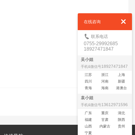
在线咨询
联系电话
0755-29992685
18927471847
吴小姐
18927471847
手机&微信号
江苏
浙江
上海
四川
河南
新疆
青海
海南
港澳台
袁小姐
13612971596
手机&微信号
广东
重庆
湖北
福建
甘肃
陕西
山西
内蒙古
贵州
宁夏