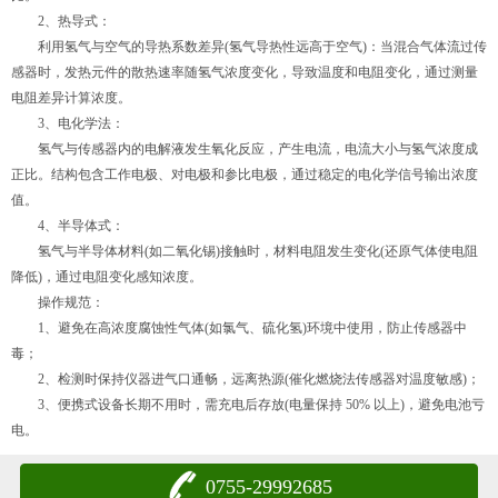
2、热导式：
利用氢气与空气的导热系数差异(氢气导热性远高于空气)：当混合气体流过传
感器时，发热元件的散热速率随氢气浓度变化，导致温度和电阻变化，通过测量
电阻差异计算浓度。
3、电化学法：
氢气与传感器内的电解液发生氧化反应，产生电流，电流大小与氢气浓度成
正比。结构包含工作电极、对电极和参比电极，通过稳定的电化学信号输出浓度
值。
4、半导体式：
氢气与半导体材料(如二氧化锡)接触时，材料电阻发生变化(还原气体使电阻
降低)，通过电阻变化感知浓度。
操作规范：
1、避免在高浓度腐蚀性气体(如氯气、硫化氢)环境中使用，防止传感器中
毒；
2、检测时保持仪器进气口通畅，远离热源(催化燃烧法传感器对温度敏感)；
3、便携式设备长期不用时，需充电后存放(电量保持 50% 以上)，避免电池亏
电。
0755-29992685