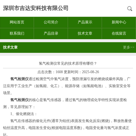
深圳市吉达安科技有限公司
网站首页
公司简介
产品展示
新闻中心
联系我们
产品目录
技术文章
在线留言
技术文章
更多>>
氢气检测仪常见的技术原理有哪些？
点击次数：1608 更新时间：2025-08-26
氢气检测仪
通过检测空气中氢气浓度，预防泄漏引发的燃烧或爆炸风险，广
泛应用于工业生产（如氢能、化工）、能源存储（如氢能电池）、实验室安全等
场景。
氢气检测仪
的核心是氢气传感器，通过氢气的物理或化学特性实现浓度检
测，常见原理如下：
1、催化燃烧法：
氢气在传感器的催化元件(通常为铂丝)表面发生氧化反应(燃烧)，释放热量使
铂丝温度升高，电阻发生变化(根据电阻温度系数)，电阻变化量与氢气浓度成正
比。