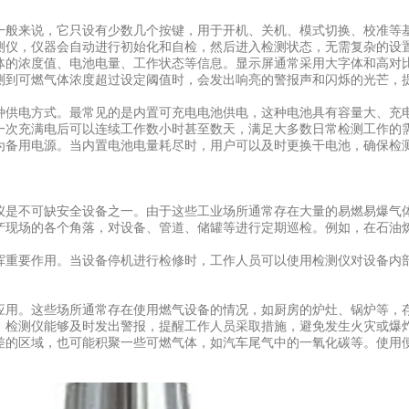
般来说，它只设有少数几个按键，用于开机、关机、模式切换、校准等基
测仪，仪器会自动进行初始化和自检，然后进入检测状态，无需复杂的设
的浓度值、电池电量、工作状态等信息。显示屏通常采用大字体和高对比
测到可燃气体浓度超过设定阈值时，会发出响亮的警报声和闪烁的光芒，
电方式。最常见的是内置可充电电池供电，这种电池具有容量大、充电
一次充满电后可以连续工作数小时甚至数天，满足大多数日常检测工作的
备用电源。当内置电池电量耗尽时，用户可以及时更换干电池，确保检测
是不可缺安全设备之一。由于这些工业场所通常存在大量的易燃易爆气体
产现场的各个角落，对设备、管道、储罐等进行定期巡检。例如，在石油
重要作用。当设备停机进行检修时，工作人员可以使用检测仪对设备内部
用。这些场所通常存在使用燃气设备的情况，如厨房的炉灶、锅炉等，存
，检测仪能够及时发出警报，提醒工作人员采取措施，避免发生火灾或爆
的区域，也可能积聚一些可燃气体，如汽车尾气中的一氧化碳等。使用便