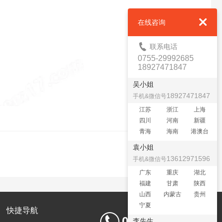
在线咨询
联系电话
0755-29992685
18927471847
吴小姐
18927471847
手机&微信号
江苏
浙江
上海
四川
河南
新疆
青海
海南
港澳台
袁小姐
13612971596
手机&微信号
广东
重庆
湖北
福建
甘肃
陕西
山西
内蒙古
贵州
宁夏
快捷导航
0755-29992685
李先生