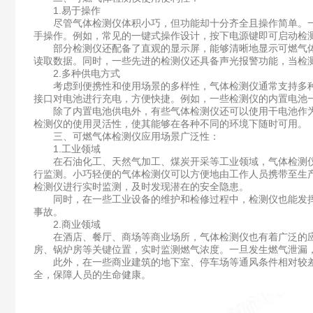
1.易于操作
尽管气体检测仪体积小巧，但功能却十分齐全且操作简单。一
手操作。例如，常见的一键式操作设计，按下电源键即可启动检
部分检测仪还配备了直观的显示屏，能够清晰地显示可燃气体
读取数据。同时，一些先进的检测仪还具备声光报警功能，当检
2.多种供电方式
考虑到便携性和使用场景的多样性，气体检测仪通常支持多种供
接口对电池进行充电，方便快捷。例如，一些检测仪的内置电池
除了内置电池供电外，有些气体检测仪还可以使用干电池作为
检测仪的使用灵活性，使其能够在各种不同的环境下随时可用。
三、可燃气体检测仪应用场景广泛性：
1.工业领域
在石油化工、天然气加工、煤炭开采等工业领域，气体检测仪
行监测。小巧轻便的气体检测仪可以方便地由工作人员携带至生
检测仪进行实时监测，及时发现潜在的安全隐患。
同时，在一些工业设备的维护和检修过程中，检测仪也能发挥
事故。
2.商业领域
在酒店、餐厅、商场等商业场所，气体检测仪也有着广泛的应
房、锅炉房等关键位置，实时监测燃气浓度。一旦发生燃气泄漏
此外，在一些商业建筑的地下室、停车场等通风条件相对较差
全，保障人员的生命健康。