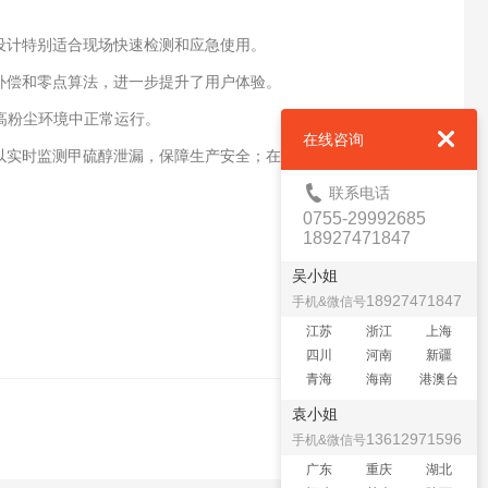
计特别适合现场快速检测和应急使用。
偿和零点算法，进一步提升了用户体验。
高粉尘环境中正常运行。
在线咨询
实时监测甲硫醇泄漏，保障生产安全；在环保领域，它可以用于
联系电话
0755-29992685
18927471847
吴小姐
18927471847
手机&微信号
江苏
浙江
上海
四川
河南
新疆
青海
海南
港澳台
袁小姐
13612971596
手机&微信号
广东
重庆
湖北