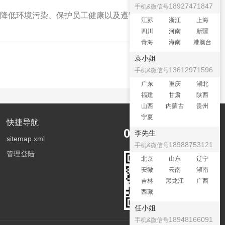
18927471847
手机&微信号
降低环境污染、保护员工健康以及遵守相关法规。随着科
江苏
浙江
上海
四川
河南
新疆
青海
海南
港澳台
袁小姐
13612971596
手机&微信号
广东
重庆
湖北
福建
甘肃
陕西
山西
内蒙古
贵州
宁夏
快捷导航
0755-29992685
李先生
sitemap.xml
18988753121
手机&微信号
管理登陆
北京
山东
辽宁
安徽
云南
湖南
吉林
黑龙江
广西
西藏
任小姐
18948166091
手机&微信号