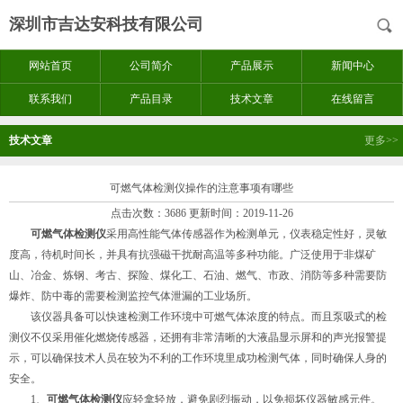
深圳市吉达安科技有限公司
网站首页
公司简介
产品展示
新闻中心
联系我们
产品目录
技术文章
在线留言
技术文章
更多>>
可燃气体检测仪操作的注意事项有哪些
点击次数：3686 更新时间：2019-11-26
可燃气体检测仪
采用高性能气体传感器作为检测单元，仪表稳定性好，灵敏
度高，待机时间长，并具有抗强磁干扰耐高温等多种功能。广泛使用于非煤矿
山、冶金、炼钢、考古、探险、煤化工、石油、燃气、市政、消防等多种需要防
爆炸、防中毒的需要检测监控气体泄漏的工业场所。
该仪器具备可以快速检测工作环境中可燃气体浓度的特点。而且泵吸式的检
测仪不仅采用催化燃烧传感器，还拥有非常清晰的大液晶显示屏和的声光报警提
示，可以确保技术人员在较为不利的工作环境里成功检测气体，同时确保人身的
安全。
1、
可燃气体检测仪
应轻拿轻放，避免剧烈振动，以免损坏仪器敏感元件。