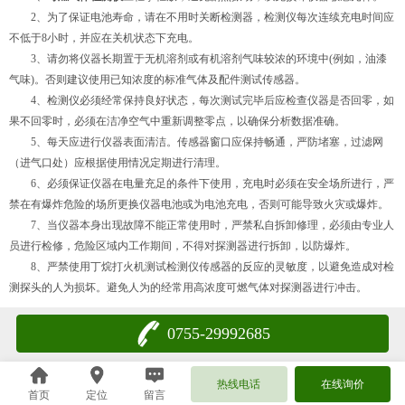
2、为了保证电池寿命，请在不用时关断检测器，检测仪每次连续充电时间应
不低于8小时，并应在关机状态下充电。
3、请勿将仪器长期置于无机溶剂或有机溶剂气味较浓的环境中(例如，油漆
气味)。否则建议使用已知浓度的标准气体及配件测试传感器。
4、检测仪必须经常保持良好状态，每次测试完毕后应检查仪器是否回零，如
果不回零时，必须在洁净空气中重新调整零点，以确保分析数据准确。
5、每天应进行仪器表面清洁。传感器窗口应保持畅通，严防堵塞，过滤网
（进气口处）应根据使用情况定期进行清理。
6、必须保证仪器在电量充足的条件下使用，充电时必须在安全场所进行，严
禁在有爆炸危险的场所更换仪器电池或为电池充电，否则可能导致火灾或爆炸。
7、当仪器本身出现故障不能正常使用时，严禁私自拆卸修理，必须由专业人
员进行检修，危险区域内工作期间，不得对探测器进行拆卸，以防爆炸。
8、严禁使用丁烷打火机测试检测仪传感器的反应的灵敏度，以避免造成对检
测探头的人为损坏。避免人为的经常用高浓度可燃气体对探测器进行冲击。
0755-29992685
热线电话
在线询价
首页
定位
留言