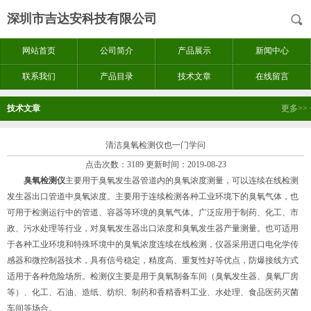
深圳市吉达安科技有限公司
网站首页
公司简介
产品展示
新闻中心
联系我们
产品目录
技术文章
在线留言
技术文章
更多>>
清洁臭氧检测仪也一门学问
点击次数：3189 更新时间：2019-08-23
臭氧检测仪
主要用于臭氧发生器管道内的臭氧浓度测量，可以连续在线检测
发生器出口管道中臭氧浓度。主要用于连续检测各种工业环境下的臭氧气体，也
可用于检测运行中的管道、容器等环境的臭氧气体。广泛应用于制药、化工、市
政、污水处理等行业，对臭氧发生器出口浓度和臭氧发生器产量测量。也可适用
于各种工业环境和特殊环境中的臭氧浓度连续在线检测，仪器采用进口电化学传
感器和微控制器技术，具有信号稳定，精度高、重复性好等优点，防爆接线方式
适用于各种危险场所。检测仪主要是用于臭氧制备车间（臭氧发生器、臭氧厂房
等）、化工、石油、造纸、纺织、制药和香精香料工业、水处理、食品医药灭菌
车间等场合。