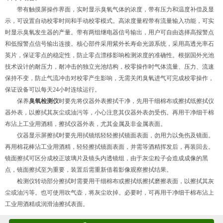
带有触摸屏操作界面，实时显示臭氧气体的浓度，带有压力和温度补偿及显
示，可设置自动校零时间和手动校零模式。高浓度量程带有流量输入功能，可实
时显示臭氧发生器的产量。带有两组继电器信号输出，用户可自由选择高报警点
和低报警点信号输出连接。核心部件采用紫外长寿命光源系统，采用高透光率石
英片，保证零点的稳定性，防止零点漂移影响检测浓度的准确性。根据国外光池
技术设计的耐压力，耐冲击的独立光池结构，校零操作时气体流量、压力、流速
保持不变，防止气流冲击对校零产生影响，无需关闭臭氧进气可完成校零操作，
保证设备可以每天24小时连续运行。
保养
臭氧检测仪
时要先将仪器外表擦拭干净，先用干细棉布或擦拭纸擦拭仪
器外表，以擦拭其灰尘或油污等，小心注意其仪器外表勿受伤。再用干净细干棉
布沾上工业用酒精，擦拭仪器外表，尤其金属及非金属表面。
仪器显示屏擦拭时要先用拭镜纸轻轻擦拭镜面表面，勿用力以免伤及镜面。
再用棉花棒沾工业用酒精，轻轻擦拭镜面表面，并需等酒精挥发后，再装回去。
镜面擦拭可区分成校正玻璃片及镜头内透镜组，由于灰尘粒子会造成成像的黑
点，镜面擦拭至为重要，装置后需重新借着影像观察擦拭结果。
检测仪转动部分擦拭时需要用干细棉布或擦拭纸擦拭磨擦表面，以擦拭其灰
尘或油污等。也可使用吹气壶，将灰尘吹掉。必要时，可再用干净细干棉布沾上
工业用酒精或润滑油擦拭表面。