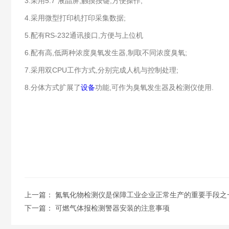
3.采用5.7"液晶屏,触摸按键,方便操作;
4.采用微型打印机打印采集数据;
5.配有RS-232通讯接口,方便与上位机
6.配有高,低两种浓度臭氧发生器,制取不同浓度臭氧;
7.采用双CPU工作方式,分别完成人机与控制处理;
8.分体方式扩展了
设备
功能,可作为臭氧发生器及检测仪使用.
上一篇：
氮氧化物检测仪是保障工业企业正常生产的重要手段之
下一篇：
可燃气体报检测警器安装的注意事项