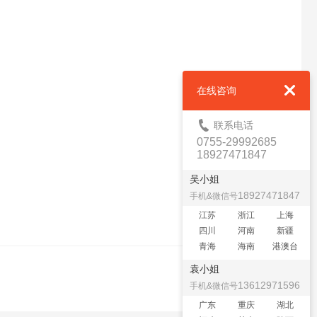
在线咨询
联系电话
0755-29992685
18927471847
吴小姐
18927471847
手机&微信号
江苏
浙江
上海
四川
河南
新疆
青海
海南
港澳台
袁小姐
13612971596
手机&微信号
广东
重庆
湖北