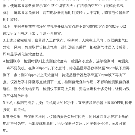
器，使屏幕显示数值显示‘000’或‘0’调节方法：在洁净的空气中（无磷化氢气
体），屏幕显示负值时，调节电位器向顺时针旋转；大于零时，调节电位器向逆
时针旋转。
说明：平时使用前在洁净的空气中开机后零点若不是‘000’或‘0’而是‘002至-002
或‘2至-2’可视为正常，可以不再校零。
3.上述步骤完成后，仪器进入工作状态。检测时，人站在上风向，仪器的出气口
对准下风向，然后取样管接进气嘴，进行远距离采样，把被测气体送入传感器，
即可显示磷化氢浓度数值。
4.检测顺序：检测时原则上先测低浓度点，后测高浓度点。连续检测时，每测完
一点不要关机。在测200ppm以下浓度时，待液晶显示器数字降至20ppm以下后再
测下一点；测200ppm以上高浓度时，待液晶显示器数字降至30ppm以下再测下一
点。仪器数字未降至零点就测下一点，检测值无叠加作用，不影响检测数值的准
确性。整个检测结束后，检测仪不要马上关机，要适当延长十多分钟，让机内残
存气体释放出来。
5.关机：检测完成后，按住关机键大约10秒中，直至液晶显示器上显示OFF时松开
按键，即关机。
6.电池欠压：当仪器欠压时，仪器的黄色欠压灯闪亮，同时液晶显示屏右上角的
电池符号为空。当出现此现象时，说明仪器已欠压，所测数据不准，应及时充
电。