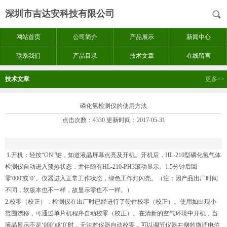
深圳市吉达安科技有限公司
网站首页
公司简介
产品展示
新闻中心
联系我们
产品目录
技术文章
在线留言
技术文章
更多>>
磷化氢检测仪的使用方法
点击次数：4330 更新时间：2017-05-31
1.开机：轻按“ON”键，知道液晶屏幕点亮及开机。开机后，HL-210型磷化氢气体
检测仪自动进入预热状态，并伴随有HL-210-PH3滚动显示。1.5分钟后回
零'000'或‘0’。仪器进入正常工作状态，绿色工作灯闪亮。（注：因产品出厂时间
不同，软版本也不一样，故显示零也不一样。）
2.校零（校正）：检测仪在出厂时已经进行了硬件校零（校正）。使用如出现小
范围漂移，可通过单片机程序自动校零（校正）。在清新的空气环境中开机，当
液晶显示不是‘000’或‘0’时，无法对仪器自动校零，可以调节仪器右侧的微调电位